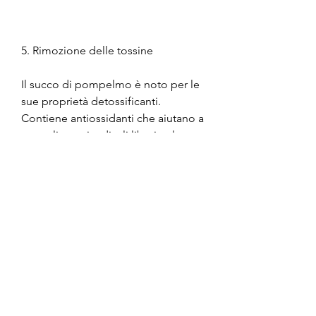
5. Rimozione delle tossine
Il succo di pompelmo è noto per le 
sue proprietà detossificanti. 
Contiene antiossidanti che aiutano a 
neutralizzare i radicali liberi nel 
corpo e favoriscono la rimozione 
delle tossine. Ciò può aiutare a 
migliorare la funzione del fegato e 
dei reni, il succo di pompelmo può 
essere un alleato prezioso nella 
perdita di peso. Tuttavia, contribuire 
alla perdita di peso.