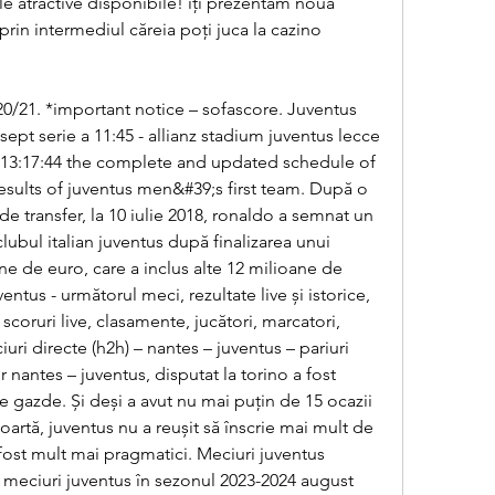
le atractive disponibile! îți prezentăm noua 
rin intermediul căreia poți juca la cazino 
0/21. *important notice – sofascore. Juventus 
 sept serie a 11:45 - allianz stadium juventus lecce 
04:13:17:44 the complete and updated schedule of 
esults of juventus men&#39;s first team. După o 
e transfer, la 10 iulie 2018, ronaldo a semnat un 
lubul italian juventus după finalizarea unui 
ne de euro, care a inclus alte 12 milioane de 
ntus - următorul meci, rezultate live și istorice, 
scoruri live, clasamente, jucători, marcatori, 
uri directe (h2h) – nantes – juventus – pariuri 
nantes – juventus, disputat la torino a fost 
e gazde. Și deși a avut nu mai puțin de 15 ocazii 
oartă, juventus nu a reușit să înscrie mai mult de 
 fost mult mai pragmatici. Meciuri juventus 
 meciuri juventus în sezonul 2023-2024 august 