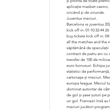
și profită de toate premii
aplicație maxbet casino, p
oricând și de oriunde. 
Juventus meciuri.
Barcelona vs juventus 202
kick off in: 01:10:32:44 26
buy tickets kick off in: 
all the matches and the r
săptămână de speculații d
contract de patru ani cu c
transfer de 100 de milioa
euro bonusuri. Echipa juve
statistici de performanță, 
cartonașe și meciuri. Meci
europa league. Meciul tur 
dominat autoritar de cătr
de gol și șase șuturi pe p
un gol. Francezii însă au
meciuri jucători program