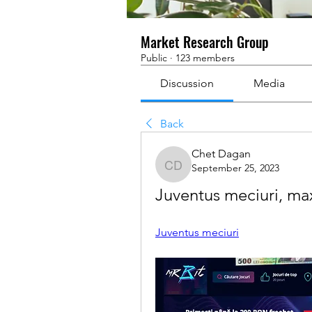
Market Research Group
Public
·
123 members
Discussion
Media
Back
Chet Dagan
September 25, 2023
Chet Dagan
Juventus meciuri, ma
Juventus meciuri