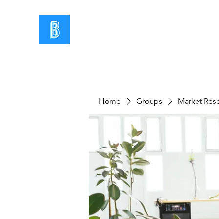
Home
Groups
Market Res