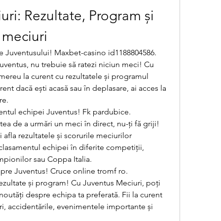
ri: Rezultate, Program și 
s meciuri
e Juventusului! Maxbet-casino id1188804586.
uventus, nu trebuie să ratezi niciun meci! Cu 
 mereu la curent cu rezultatele și programul 
erent dacă ești acasă sau în deplasare, ai acces la 
re.
mentul echipei Juventus! Fk pardubice.
ea de a urmări un meci în direct, nu-ți fă griji! 
afla rezultatele și scorurile meciurilor 
clasamentul echipei în diferite competiții, 
pionilor sau Coppa Italia.
despre Juventus! Cruce online tromf ro.
rezultate și program! Cu Juventus Meciuri, poți 
și noutăți despre echipa ta preferată. Fii la curent 
ri, accidentările, evenimentele importante și 