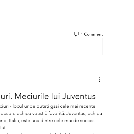
1 Comment
ri. Meciurile lui Juventus
iuri - locul unde puteți găsi cele mai recente 
i despre echipa voastră favorită. Juventus, echipa 
ino, Italia, este una dintre cele mai de succes 
lui.