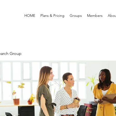
HOME
Plans & Pricing
Groups
Members
Abou
earch Group