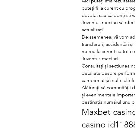
Aici puteți afla rezultate
puteți fi la curent cu pro
devotat sau că doriți să 
Juventus meciuri vă oferă
actualizați.
De asemenea, vă vom aduc
transferuri, accidentări ș
mereu la curent cu tot ce
Juventus meciuri.
Consultați și secțiunea no
detaliate despre performa
campionat și multe altele
Alăturați-vă comunității de
și evenimentele importan
destinația numărul unu pe
Maxbet-casin
casino id118