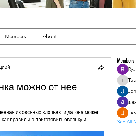
Members
About
Members
цией
Rya
Tu
Tuba
нка можно от нее 
Joh
ale
енная из овсяных хлопьев, и да, она может 
Jen
 как правильно приготовить овсянку и 
See All 