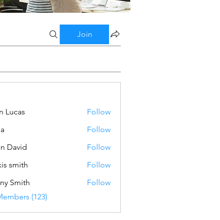
Join
n Lucas
Follow
ba
Follow
n David
Follow
xis smith
Follow
ny Smith
Follow
Members (123)