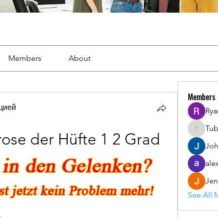
Members
About
Members
цией
Rya
Tu
Tuba
ose der Hüfte 1 2 Grad
Joh
ale
Jen
See All 