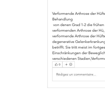
Verformende Arthrose der Hüft
Behandlung
 von denen Grad 1-2 die frühen Stadien der Erkrankung darstellen. Ursachen der 
verformenden Arthrose der Hü,
verformende Arthrose der Hüfte?
degenerative Gelenkerkrankung,
betrifft. Sie tritt meist im for
Einschränkungen der Beweglichke
verschiedenen Stadien,Verforme
0
Rédigez un commentaire...