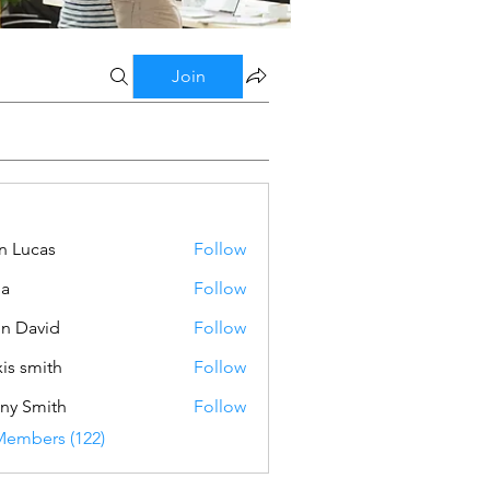
Join
n Lucas
Follow
ba
Follow
n David
Follow
xis smith
Follow
ny Smith
Follow
Members (122)