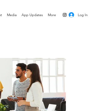
Log In
t
Media
App Updates
More