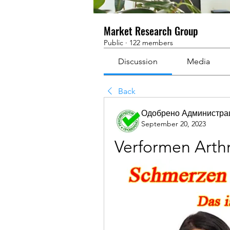
Market Research Group
Public
·
122 members
Discussion
Media
Back
Одобрено Администра
September 20, 2023
Verformen Arthr