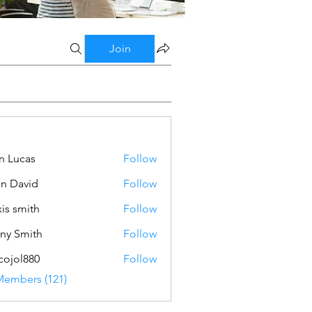
Join
n Lucas
Follow
n David
Follow
xis smith
Follow
ny Smith
Follow
ojol880
Follow
880
Members (121)