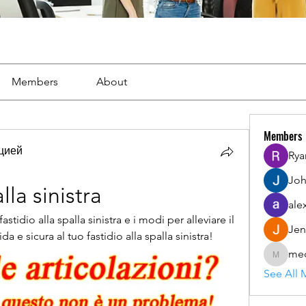
Members
About
Members
цией
Rya
Joh
lla sinistra
ale
tidio alla spalla sinistra e i modi per alleviare il 
Jen
a e sicura al tuo fastidio alla spalla sinistra!
mec
mecojol
See All 