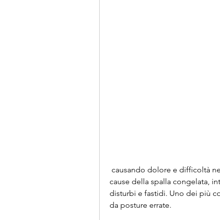
 causando dolore e difficoltà nei movimenti. Non è ancora chiaro quali siano le 
cause della spalla congelata, int
disturbi e fastidi. Uno dei più co
da posture errate.