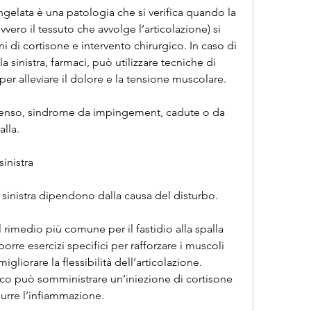
ngelata è una patologia che si verifica quando la 
vvero il tessuto che avvolge l’articolazione) si 
ni di cortisone e intervento chirurgico. In caso di 
la sinistra, farmaci, può utilizzare tecniche di 
er alleviare il dolore e la tensione muscolare.
ntenso, sindrome da impingement, cadute o da 
alla.
sinistra
lla sinistra dipendono dalla causa del disturbo.
 il rimedio più comune per il fastidio alla spalla 
oporre esercizi specifici per rafforzare i muscoli 
liorare la flessibilità dell’articolazione. 
ico può somministrare un’iniezione di cortisone 
durre l’infiammazione.