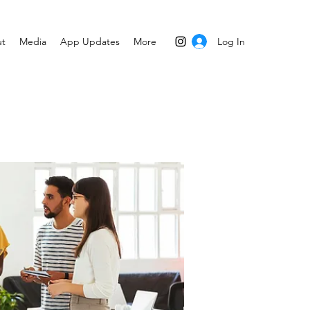
Log In
t
Media
App Updates
More