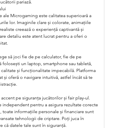
ucătorii pariază.
ului
e ale Microgaming este calitatea superioară a 
urile lor. Imaginile clare și colorate, animațiile 
realiste creează o experiență captivantă și 
re detaliu este atent lucrat pentru a oferi o 
tat.
e să joci fie de pe calculator, fie de pe 
ă folosești un laptop, smartphone sau tabletă, 
calitate și funcționalitate impecabilă. Platforma 
t și oferă o navigare intuitivă, astfel încât să te 
stracție.
ent pe siguranța jucătorilor și fair play-ul. 
te independent pentru a asigura rezultate corecte 
 toate informațiile personale și financiare sunt 
ansate tehnologii de criptare. Poți juca în 
e că datele tale sunt în siguranță.