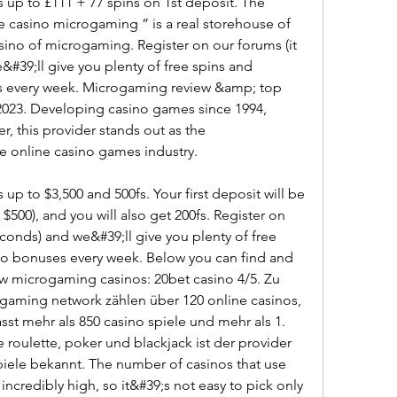
 up to £111 + 77 spins on 1st deposit. The 
he casino microgaming ” is a real storehouse of 
sino of microgaming. Register on our forums (it 
#39;ll give you plenty of free spins and 
s every week. Microgaming review &amp; top 
 2023. Developing casino games since 1994, 
r, this provider stands out as the 
e online casino games industry. 
$500), and you will also get 200fs. Register on 
econds) and we&#39;ll give you plenty of free 
no bonuses every week. Below you can find and 
ew microgaming casinos: 20bet casino 4/5. Zu 
ming network zählen über 120 online casinos, 
sst mehr als 850 casino spiele und mehr als 1. 
roulette, poker und blackjack ist der provider 
spiele bekannt. The number of casinos that use 
ncredibly high, so it&#39;s not easy to pick only 