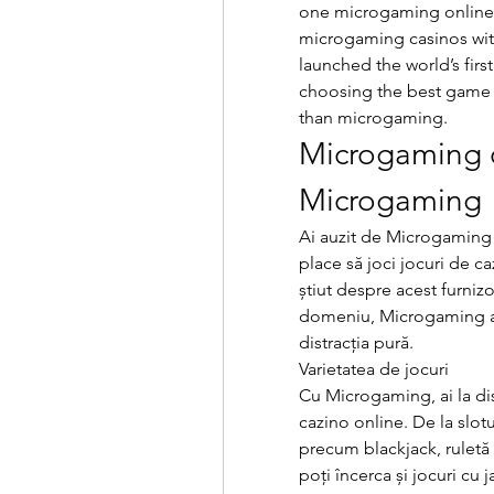
one microgaming online c
microgaming casinos with
launched the world’s firs
choosing the best game d
than microgaming. 
Microgaming c
Microgaming
Ai auzit de Microgaming - 
place să joci jocuri de ca
știut despre acest furniz
domeniu, Microgaming a d
distracția pură.
Varietatea de jocuri
Cu Microgaming, ai la di
cazino online. De la slotu
precum blackjack, ruletă ș
poți încerca și jocuri cu 