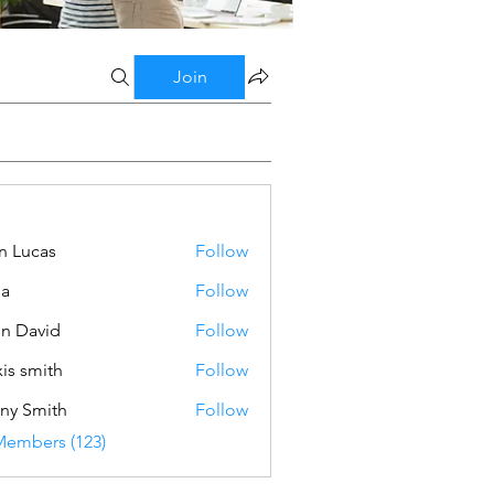
Join
n Lucas
Follow
ba
Follow
n David
Follow
xis smith
Follow
ny Smith
Follow
Members (123)