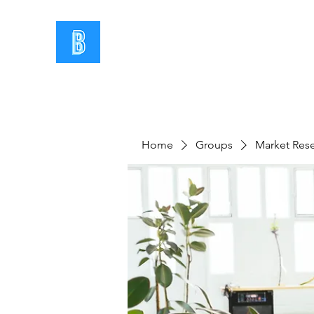
Home
Groups
Market Res