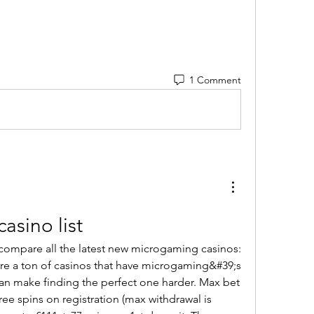
1 Comment
asino list
are a ton of casinos that have microgaming&#39;s 
an make finding the perfect one harder. Max bet 
ree spins on registration (max withdrawal is 