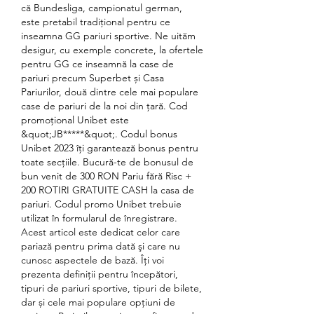
că Bundesliga, campionatul german, 
este pretabil tradițional pentru ce 
inseamna GG pariuri sportive. Ne uităm 
desigur, cu exemple concrete, la ofertele 
pentru GG ce inseamnă la case de 
pariuri precum Superbet și Casa 
Pariurilor, două dintre cele mai populare 
case de pariuri de la noi din țară. Cod 
promoțional Unibet este 
&quot;JB*****&quot;. Codul bonus 
Unibet 2023 îți garantează bonus pentru 
toate secțiile. Bucură-te de bonusul de 
bun venit de 300 RON Pariu fără Risc + 
200 ROTIRI GRATUITE CASH la casa de 
pariuri. Codul promo Unibet trebuie 
utilizat în formularul de înregistrare. 
Acest articol este dedicat celor care 
pariază pentru prima dată şi care nu 
cunosc aspectele de bază. Îți voi 
prezenta definiții pentru începători, 
tipuri de pariuri sportive, tipuri de bilete, 
dar și cele mai populare opțiuni de 