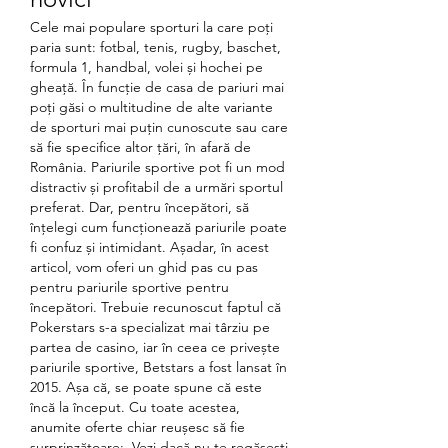
Cele mai populare sporturi la care poți 
paria sunt: fotbal, tenis, rugby, baschet, 
formula 1, handbal, volei și hochei pe 
gheață. În funcție de casa de pariuri mai 
poți găsi o multitudine de alte variante 
de sporturi mai puțin cunoscute sau care 
să fie specifice altor țări, în afară de 
România. Pariurile sportive pot fi un mod 
distractiv și profitabil de a urmări sportul 
preferat. Dar, pentru începători, să 
înțelegi cum funcționează pariurile poate 
fi confuz și intimidant. Așadar, în acest 
articol, vom oferi un ghid pas cu pas 
pentru pariurile sportive pentru 
începători. Trebuie recunoscut faptul că 
Pokerstars s-a specializat mai târziu pe 
partea de casino, iar în ceea ce privește 
pariurile sportive, Betstars a fost lansat în 
2015. Așa că, se poate spune că este 
încă la început. Cu toate acestea, 
anumite oferte chiar reușesc să fie 
surprinzătoare:. Vezi dacă nu te regăsești 