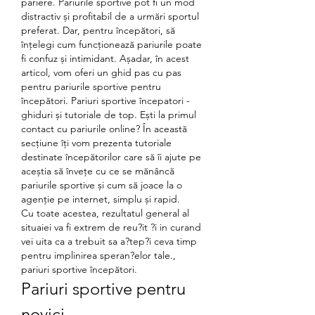
pariere. Pariurile sportive pot fi un mod 
distractiv și profitabil de a urmări sportul 
preferat. Dar, pentru începători, să 
înțelegi cum funcționează pariurile poate 
fi confuz și intimidant. Așadar, în acest 
articol, vom oferi un ghid pas cu pas 
pentru pariurile sportive pentru 
începători. Pariuri sportive începatori - 
ghiduri și tutoriale de top. Ești la primul 
contact cu pariurile online? În această 
secțiune îți vom prezenta tutoriale 
destinate începătorilor care să îi ajute pe 
aceștia să învețe cu ce se mănâncă 
pariurile sportive și cum să joace la o 
agenție pe internet, simplu și rapid. 
Cu toate acestea, rezultatul general al 
situaiei va fi extrem de reu?it ?i in curand 
vei uita ca a trebuit sa a?tep?i ceva timp 
pentru implinirea speran?elor tale., 
pariuri sportive începători.
Pariuri sportive pentru 
novici