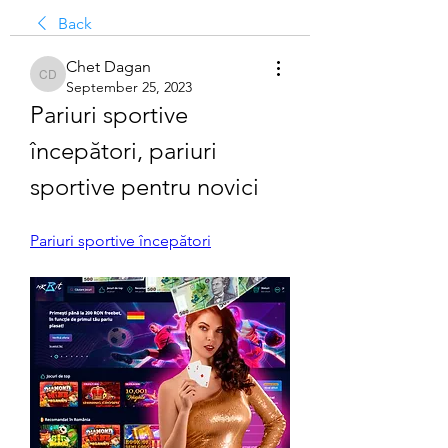
Back
Chet Dagan
Chet Dagan
September 25, 2023
Pariuri sportive 
începători, pariuri 
sportive pentru novici
Pariuri sportive începători