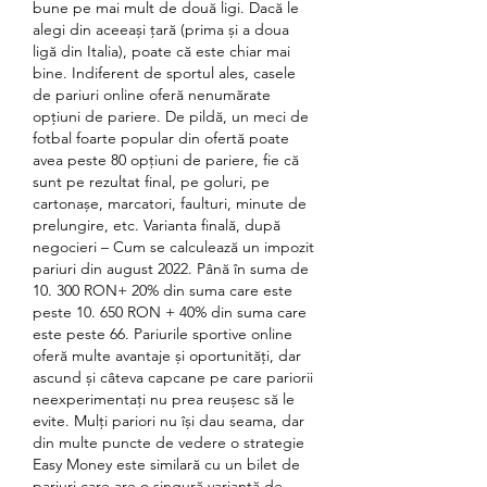
bune pe mai mult de două ligi. Dacă le 
alegi din aceeași țară (prima și a doua 
ligă din Italia), poate că este chiar mai 
bine. Indiferent de sportul ales, casele 
de pariuri online oferă nenumărate 
opțiuni de pariere. De pildă, un meci de 
fotbal foarte popular din ofertă poate 
avea peste 80 opțiuni de pariere, fie că 
sunt pe rezultat final, pe goluri, pe 
cartonașe, marcatori, faulturi, minute de 
prelungire, etc. Varianta finală, după 
negocieri – Cum se calculează un impozit 
pariuri din august 2022. Până în suma de 
10. 300 RON+ 20% din suma care este 
peste 10. 650 RON + 40% din suma care 
este peste 66. Pariurile sportive online 
oferă multe avantaje și oportunități, dar 
ascund și câteva capcane pe care pariorii 
neexperimentați nu prea reușesc să le 
evite. Mulți pariori nu își dau seama, dar 
din multe puncte de vedere o strategie 
Easy Money este similară cu un bilet de 
pariuri care are o singură variantă de 