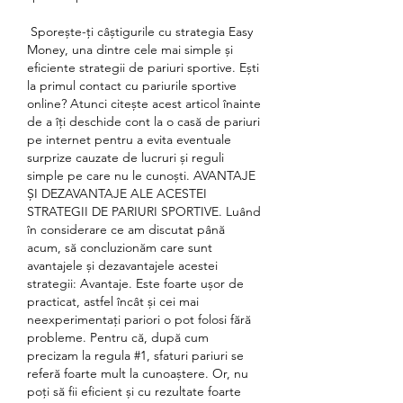
 Sporește-ți câștigurile cu strategia Easy 
Money, una dintre cele mai simple și 
eficiente strategii de pariuri sportive. Ești 
la primul contact cu pariurile sportive 
online? Atunci citește acest articol înainte 
de a îți deschide cont la o casă de pariuri 
pe internet pentru a evita eventuale 
surprize cauzate de lucruri și reguli 
simple pe care nu le cunoști. AVANTAJE 
ȘI DEZAVANTAJE ALE ACESTEI 
STRATEGII DE PARIURI SPORTIVE. Luând 
în considerare ce am discutat până 
acum, să concluzionăm care sunt 
avantajele și dezavantajele acestei 
strategii: Avantaje. Este foarte ușor de 
practicat, astfel încât și cei mai 
neexperimentați pariori o pot folosi fără 
probleme. Pentru că, după cum 
precizam la regula #1, sfaturi pariuri se 
referă foarte mult la cunoaștere. Or, nu 
poți să fii eficient și cu rezultate foarte 