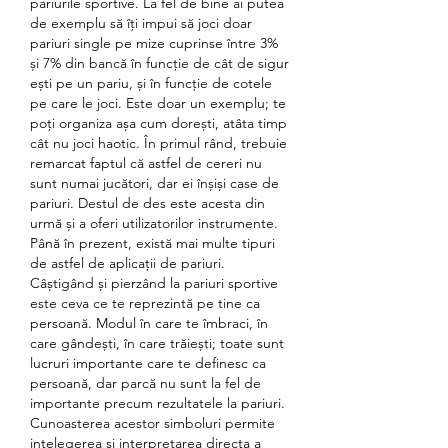
pariurile sportive. La fel de bine ai putea 
de exemplu să îți impui să joci doar 
pariuri single pe mize cuprinse între 3% 
și 7% din bancă în funcție de cât de sigur 
ești pe un pariu, și în funcție de cotele 
pe care le joci. Este doar un exemplu; te 
poți organiza așa cum dorești, atâta timp 
cât nu joci haotic. În primul rând, trebuie 
remarcat faptul că astfel de cereri nu 
sunt numai jucători, dar ei înșiși case de 
pariuri. Destul de des este acesta din 
urmă și a oferi utilizatorilor instrumente. 
Până în prezent, există mai multe tipuri 
de astfel de aplicații de pariuri. 
Câștigând și pierzând la pariuri sportive 
este ceva ce te reprezintă pe tine ca 
persoană. Modul în care te îmbraci, în 
care gândești, în care trăiești; toate sunt 
lucruri importante care te definesc ca 
persoană, dar parcă nu sunt la fel de 
importante precum rezultatele la pariuri.  
Cunoasterea acestor simboluri permite 
intelegerea si interpretarea directa a 