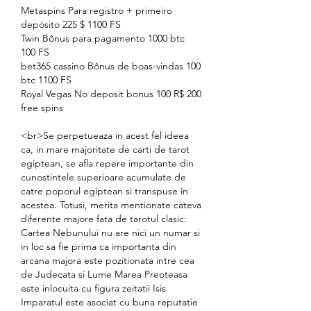
Metaspins Para registro + primeiro 
depósito 225 $ 1100 FS
Twin Bônus para pagamento 1000 btc 
100 FS
bet365 cassino Bônus de boas-vindas 100 
btc 1100 FS
Royal Vegas No deposit bonus 100 R$ 200 
free spins
<br>Se perpetueaza in acest fel ideea 
ca, in mare majoritate de carti de tarot 
egiptean, se afla repere importante din 
cunostintele superioare acumulate de 
catre poporul egiptean si transpuse in 
acestea. Totusi, merita mentionate cateva 
diferente majore fata de tarotul clasic: 
Cartea Nebunului nu are nici un numar si 
in loc sa fie prima ca importanta din 
arcana majora este pozitionata intre cea 
de Judecata si Lume Marea Preoteasa 
este inlocuita cu figura zeitatii Isis 
Imparatul este asociat cu buna reputatie 