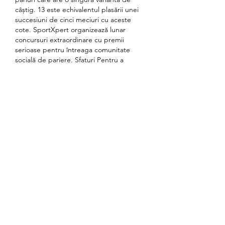
câștig. 13 este echivalentul plasării unei 
succesiuni de cinci meciuri cu aceste 
cote. SportXpert organizează lunar 
concursuri extraordinare cu premii 
serioase pentru întreaga comunitate 
socială de pariere. Sfaturi Pentru a 
Câștiga la Pariuri Sportive. Citește 14 
sfaturi pentru a câștiga la pariuri sportive 
precum și alte ponturi care îți vor 
îmbunătăți șansele de a obține profitul la 
care visezi. Foarte mulți oameni fac pasul 
în lumea pariurilor pentru a se distra. 
Acum să devenim un pic mai serioși 
pentru a discuta concret despre cum se 
câștigă bani la pariuri sportive. Pariurile 
sportive - între hobby și sursă de venit În 
principiu există două moduri de a privi 
pariurile sportive - ca un joc de noroc, 
sau ca un job part-time / full-time. 
Pariurile sportive online sunt o categorie 
care implică mai mult angajament, unde 
factorul noroc are mai puțin de spun în 