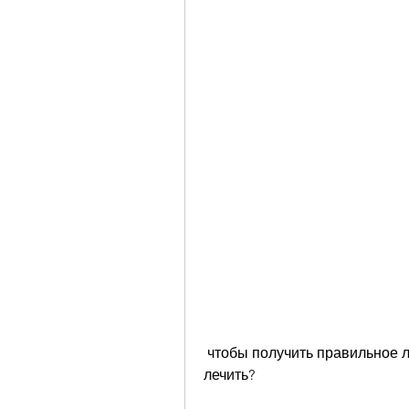
 чтобы получить правильное лечение.,Пиелонефрит при диабете: чем 
лечить?