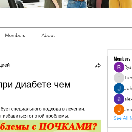
Members
About
Members
цией
Rya
Tu
Tuba
ри диабете чем 
Joh
ale
ует специального подхода в лечении. 
Jen
т избавиться от этой проблемы.
See All 