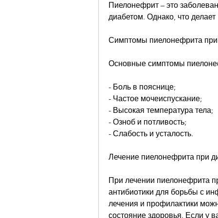
Пиелонефрит – это заболевани
диабетом. Однако, что делае
Симптомы пиелонефрита при
Основные симптомы пиелонеф
- Боль в пояснице;
- Частое мочеиспускание;
- Высокая температура тела;
- Озноб и потливость;
- Слабость и усталость.
Лечение пиелонефрита при д
При лечении пиелонефрита пр
антибиотики для борьбы с ин
лечения и профилактики можно
состояние здоровья. Если у ва