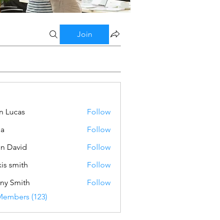
Join
n Lucas
Follow
ba
Follow
n David
Follow
xis smith
Follow
ny Smith
Follow
Members (123)