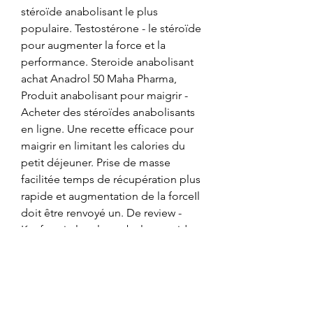
stéroïde anabolisant le plus 
populaire. Testostérone - le stéroïde 
pour augmenter la force et la 
performance. Steroide anabolisant 
achat Anadrol 50 Maha Pharma, 
Produit anabolisant pour maigrir - 
Acheter des stéroïdes anabolisants 
en ligne. Une recette efficace pour 
maigrir en limitant les calories du 
petit déjeuner. Prise de masse 
facilitée temps de récupération plus 
rapide et augmentation de la forceIl 
doit être renvoyé un. De review - 
Kaufen sie legale anabole steroide 
Site fiable pour acheter steroide 
Acheter stéroïdes anabolisants, site 
vente steroides fiable, steroide en 
vente libre en pharmacie. 