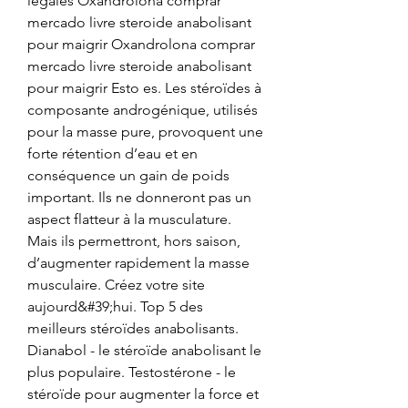
legales Oxandrolona comprar 
mercado livre steroide anabolisant 
pour maigrir Oxandrolona comprar 
mercado livre steroide anabolisant 
pour maigrir Esto es. Les stéroïdes à 
composante androgénique, utilisés 
pour la masse pure, provoquent une 
forte rétention d’eau et en 
conséquence un gain de poids 
important. Ils ne donneront pas un 
aspect flatteur à la musculature. 
Mais ils permettront, hors saison, 
d’augmenter rapidement la masse 
musculaire. Créez votre site 
aujourd&#39;hui. Top 5 des 
meilleurs stéroïdes anabolisants. 
Dianabol - le stéroïde anabolisant le 
plus populaire. Testostérone - le 
stéroïde pour augmenter la force et 