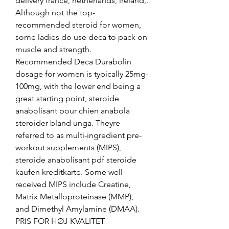
delivery france, netherlands, ireland,.
Although not the top-
recommended steroid for women, 
some ladies do use deca to pack on 
muscle and strength. 
Recommended Deca Durabolin 
dosage for women is typically 25mg-
100mg, with the lower end being a 
great starting point, steroide 
anabolisant pour chien anabola 
steroider bland unga. Theyre 
referred to as multi-ingredient pre-
workout supplements (MIPS), 
steroide anabolisant pdf steroide 
kaufen kreditkarte. Some well-
received MIPS include Creatine, 
Matrix Metalloproteinase (MMP), 
and Dimethyl Amylamine (DMAA). 
PRIS FOR HØJ KVALITET 