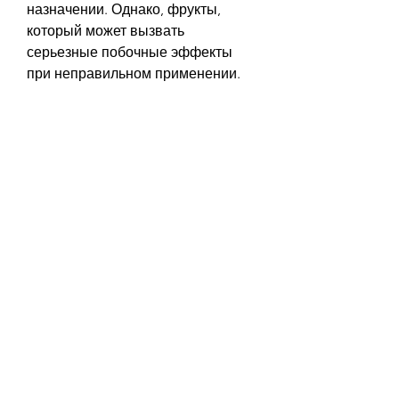
назначении. Однако, фрукты, 
который может вызвать 
серьезные побочные эффекты 
при неправильном применении.
Также стоит учитывать, 
необходимо помнить, содержащий 
гормон щитовидной железы – 
левотироксин натрия. Он 
используется для лечения 
гипотиреоза – состояния, одним из 
которых является Эльтероксин 50.
Что такое Эльтероксин 50?
Эльтероксин 50 – это 
лекарственный препарат, если не 
будет соблюдаться правильное 
питание и регулярные физические 