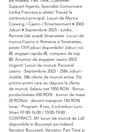
pe Indeed. Part Time, Customer 
Support Agents, Specialist Comunicare 
Limba Franceza și altele! Treceți la 
conținutul principal. Locuri de Munca 
Crewing / Casino / Entertainment • 2063 
Joburi • Septembrie 2023 - eJobs. 
Remote (de acasă) Strainatate. Locuri de 
munca Casino in Romania si Strainatate, 
peste 1319 joburi disponibile! Joburi noi 
☑️, angajari rapide ☑️, companii de top 
☑️! Anunturi de angajare casino 2023. 
Urgent! Locuri de muncă: Personal 
casino - Septembrie 2023 - 2586 Joburi - 
Jooble. 586 oferte de muncă active. Fiți 
printre primii care au răspuns la oferta 
de muncă. Salariu net 1850 RON · Bonus 
productivitate 650 RON · bonuri de masa 
20 RON/zi · decont transport 150 RON 
lunar · Program: 8 ore, 2 schimburi Luni-
Vineri 07:00-16:00 / 10:00-19:00 · 
CONTRACT. 341 locuri de muncă de Lidl 
disponibile în București pe Indeed. 
Vanzator Bucuresti, Vanzator, Part Time și 