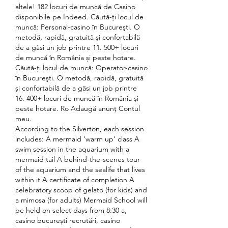
altele! 182 locuri de muncă de Casino 
disponibile pe Indeed. Căută-ți locul de 
muncă: Personal-casino în Bucureşti. O 
metodă, rapidă, gratuită și confortabilă 
de a găsi un job printre 11. 500+ locuri 
de muncă în România și peste hotare. 
Căută-ți locul de muncă: Operator-casino 
în Bucureşti. O metodă, rapidă, gratuită 
și confortabilă de a găsi un job printre 
16. 400+ locuri de muncă în România și 
peste hotare. Ro Adaugă anunț Contul 
meu. 
According to the Silverton, each session 
includes: A mermaid 'warm up' class A 
swim session in the aquarium with a 
mermaid tail A behind-the-scenes tour 
of the aquarium and the sealife that lives 
within it A certificate of completion A 
celebratory scoop of gelato (for kids) and 
a mimosa (for adults) Mermaid School will 
be held on select days from 8:30 a, 
casino bucurești recrutări, casino 