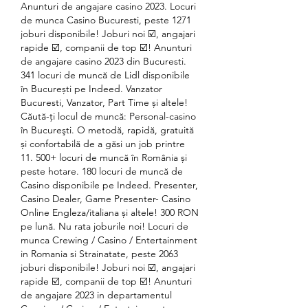
Anunturi de angajare casino 2023. Locuri 
de munca Casino Bucuresti, peste 1271 
joburi disponibile! Joburi noi ☑️, angajari 
rapide ☑️, companii de top ☑️! Anunturi 
de angajare casino 2023 din Bucuresti. 
341 locuri de muncă de Lidl disponibile 
în București pe Indeed. Vanzator 
Bucuresti, Vanzator, Part Time și altele! 
Căută-ți locul de muncă: Personal-casino 
în Bucureşti. O metodă, rapidă, gratuită 
și confortabilă de a găsi un job printre 
11. 500+ locuri de muncă în România și 
peste hotare. 180 locuri de muncă de 
Casino disponibile pe Indeed. Presenter, 
Casino Dealer, Game Presenter- Casino 
Online Engleza/italiana și altele! 300 RON 
pe lună. Nu rata joburile noi! Locuri de 
munca Crewing / Casino / Entertainment 
in Romania si Strainatate, peste 2063 
joburi disponibile! Joburi noi ☑️, angajari 
rapide ☑️, companii de top ☑️! Anunturi 
de angajare 2023 in departamentul 