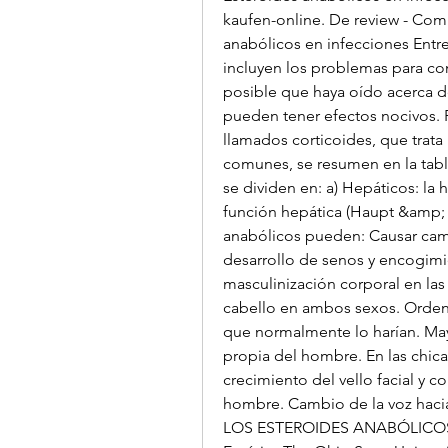
kaufen-online. De review - Comp
anabólicos en infecciones Entre
incluyen los problemas para com
posible que haya oído acerca de
pueden tener efectos nocivos. P
llamados corticoides, que trata
comunes, se resumen en la tabl
se dividen en: a) Hepáticos: la h
función hepática (Haupt &amp; R
anabólicos pueden: Causar camb
desarrollo de senos y encogimie
masculinización corporal en las 
cabello en ambos sexos. Ordena
que normalmente lo harían. Mayo
propia del hombre. En las chica
crecimiento del vello facial y co
hombre. Cambio de la voz hac
LOS ESTEROIDES ANABÓLICOS E