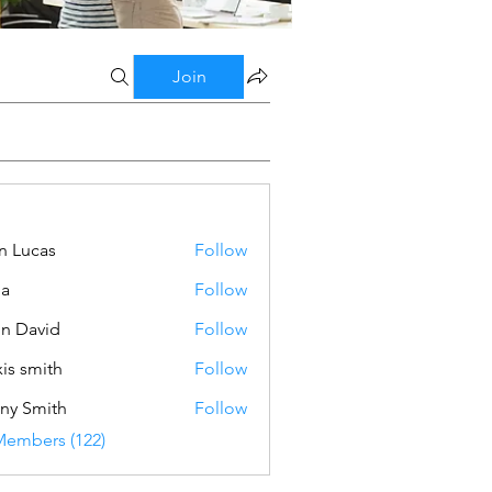
Join
n Lucas
Follow
ba
Follow
n David
Follow
xis smith
Follow
ny Smith
Follow
Members (122)