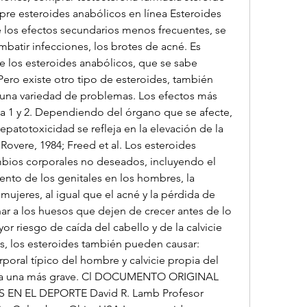
re esteroides anabólicos en línea Esteroides 
 los efectos secundarios menos frecuentes, se 
batir infecciones, los brotes de acné. Es 
 los esteroides anabólicos, que se sabe 
ero existe otro tipo de esteroides, también 
 una variedad de problemas. Los efectos más 
a 1 y 2. Dependiendo del órgano que se afecte, 
epatotoxicidad se refleja en la elevación de la 
overe, 1984; Freed et al. Los esteroides 
ios corporales no deseados, incluyendo el 
nto de los genitales en los hombres, la 
mujeres, al igual que el acné y la pérdida de 
r a los huesos que dejen de crecer antes de lo 
r riesgo de caída del cabello y de la calvicie 
s, los esteroides también pueden causar: 
rporal típico del hombre y calvicie propia del 
ia una más grave. Cl DOCUMENTO ORIGINAL 
N EL DEPORTE David R. Lamb Profesor 