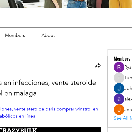
Members
About
Members
Rya
Tu
 en infecciones, vente steroide 
Tuba
Joh
ol en malaga
ale
iones, vente steroide paris comprar winstrol en 
Jen
bólicos en línea
See All 